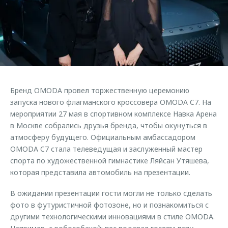
Страхование
Клиентская поддержка
Обратная связь
Кредитный калькулятор
O&J Автоклуб
Аксессуары
Клуб владельцев OMODA
Одежда и сувениры
Приложение O&J
Оригинальные аксессуары
Аксессуары
Бренд OMODA провел торжественную церемонию
Запчасти
Одежда и сувениры
запуска нового флагманского кроссовера OMODA C7. На
мероприятии 27 мая в спортивном комплексе Навка Арена
Трейд-ин
Оригинальные аксессуары
в Москве собрались друзья бренда, чтобы окунуться в
Калькулятор трейд-ин
Запчасти
атмосферу будущего. Официальным амбассадором
OMODA C7 стала телеведущая и заслуженный мастер
спорта по художественной гимнастике Ляйсан Утяшева,
которая представила автомобиль на презентации.
В ожидании презентации гости могли не только сделать
фото в футуристичной фотозоне, но и познакомиться с
другими технологическими инновациями в стиле OMODA.