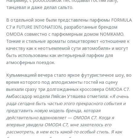
Например, с робособакой: пес подавал гостям лапу,
танцевал и даже делал сальто.
В отдельной зоне были представлены парфюмы FORMULA
C7 и FUTURE INTONATION, разработанные брендом
OMODA совместно с парфюмерным домом NOMKAMO.
Тонкие и стильные ароматы олицетворяют «отношение к
качеству как к неотъемлемой сути автомобиля» и могут
быть использованы как интерьерный парфюм для
атмосферных поездок.
Кульминацией вечера стало яркое футуристичное шоу, во
время которого под аплодисменты гостей на сцену
выехали сразу три долгожданных кроссовера OMODA С7.
Амбассадор модели Ляйсан Утяшева отметила: «
Я очень
рада сегодня быть частью этого прекрасного события и
представить новую модель бренда, которая
действительно вдохновляет — OMODA C7. Когда я
впервые увидела OMODA C7, мне захотелось его
рассмотреть, в нем есть какой-то особый стиль. Я как