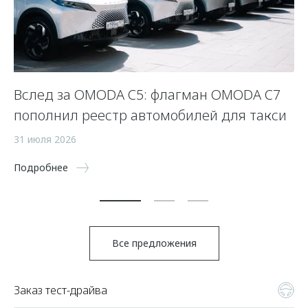
Вслед за OMODA C5: флагман OMODA C7
С
пополнил реестр автомобилей для такси
п
а
31 июля 2026
5 
Подробнее
По
Все предложения
Заказ тест-драйва