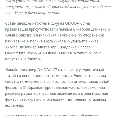
будто увидела арт-объект из будущего с характером,
настроением, с таким лёгким намёком на „я не такой, как
все“. И да, я была очарована
».
Среди звездных гостей и друзей OMODA C7 на
презентации присутствовали певицы Виктория Дайнеко и
Юлия Волкова, олимпийская чемпионка по спортивной
гимнастике Ангелина Мельникова, музыкант Никита
Киоссе, дизайнер Александр Сирадекиан, глава
маркетинга Pinsky&Co Елена Пинская, а также многие
популярные блогеры.
Новый кроссовер OMODA C7 отличает футуристичный
дизайн и инновационные технологии. Элегантные линии
силуэта подчеркивает светодиодная оптика динамичной
формы, а Х-образная фронтальная часть, безрамочная
решетка радиатора и стилизованные под молнии задние
фонари сверхкрасного освещения дополняют стильный
экстерьер.
За комфорт в салоне отвечают двухзонный климат-