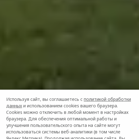
Используя сайт, вы соглашаетесь с
политикой обработки
данных
и использованием cookies вашего браузера.
Cookies можно отключить в любой момент в настройках
браузера. Для обеспечения оптимальной работы и
улучшения пользовательского опыта на сайте могут
использоваться системы веб-аналитики (в том числе
Яндекс.Метрика). Продолжая использование сайта, Вы