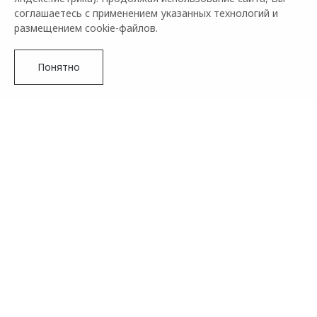
соглашаетесь с применением указанных технологий и
размещением cookie-файлов.
Понятно
Подробнее
OMODA&JAECOO выражают огромную благодарность
всем участникам конкурса и благодарят за активность и