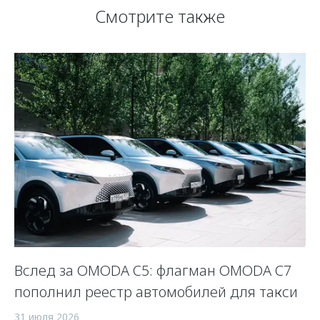
Смотрите также
Вслед за OMODA C5: флагман OMODA C7
С
пополнил реестр автомобилей для такси
п
а
31 июля 2026