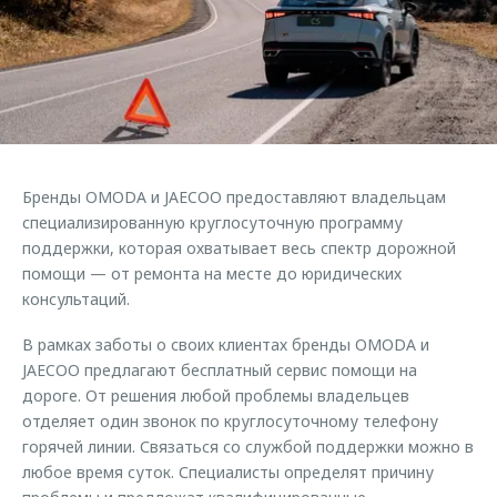
Страхование
Клиентская поддержка
Обратная связь
Кредитный калькулятор
O&J Автоклуб
Аксессуары
Клуб владельцев OMODA
Одежда и сувениры
Приложение O&J
Оригинальные аксессуары
Аксессуары
Бренды OMODA и JAECOO предоставляют владельцам
Запчасти
Одежда и сувениры
специализированную круглосуточную программу
поддержки, которая охватывает весь спектр дорожной
Трейд-ин
Оригинальные аксессуары
помощи — от ремонта на месте до юридических
Калькулятор трейд-ин
Запчасти
консультаций.
В рамках заботы о своих клиентах бренды OMODA и
JAECOO предлагают бесплатный сервис помощи на
дороге. От решения любой проблемы владельцев
отделяет один звонок по круглосуточному телефону
горячей линии. Связаться со службой поддержки можно в
любое время суток. Специалисты определят причину