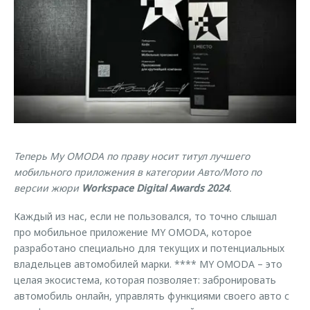
Страхование
Клиентская поддержка
Обратная связь
Кредитный калькулятор
O&J Автоклуб
Аксессуары
Клуб владельцев OMODA
Одежда и сувениры
Приложение O&J
Оригинальные аксессуары
Аксессуары
Запчасти
Одежда и сувениры
Теперь My OMODA по праву носит титул лучшего
Трейд-ин
Оригинальные аксессуары
мобильного приложения в категории Авто/Мото по
Калькулятор трейд-ин
Запчасти
версии жюри
Workspace Digital Awards 2024
.
Каждый из нас, если не пользовался, то точно слышал
про мобильное приложение MY OMODA, которое
разработано специально для текущих и потенциальных
владельцев автомобилей марки. **** MY OMODA – это
целая экосистема, которая позволяет: забронировать
автомобиль онлайн, управлять функциями своего авто с