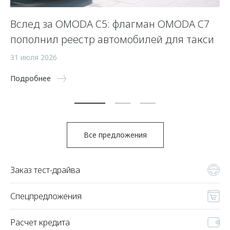
Вслед за OMODA C5: флагман OMODA C7
С
пополнил реестр автомобилей для такси
п
а
31 июля 2026
5 
Подробнее
По
Все предложения
Заказ тест-драйва
Спецпредложения
Расчет кредита