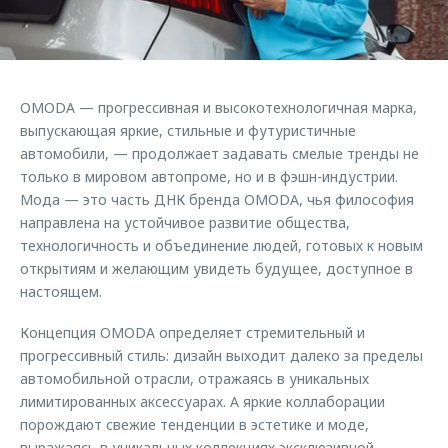
Страхование
Клиентская поддержка
Обратная связь
Кредитный калькулятор
O&J Автоклуб
Аксессуары
Клуб владельцев OMODA
ОMODA — прогрессивная и высокотехнологичная марка,
Одежда и сувениры
Приложение O&J
выпускающая яркие, стильные и футуристичные
Оригинальные аксессуары
автомобили, — продолжает задавать смелые тренды не
Аксессуары
только в мировом автопроме, но и в фэшн-индустрии.
Запчасти
Мода — это часть ДНК бренда OMODA, чья философия
Одежда и сувениры
направлена на устойчивое развитие общества,
Трейд-ин
Оригинальные аксессуары
технологичность и объединение людей, готовых к новым
Калькулятор трейд-ин
Запчасти
открытиям и желающим увидеть будущее, доступное в
настоящем.
Концепция OMODA определяет стремительный и
прогрессивный стиль: дизайн выходит далеко за пределы
автомобильной отрасли, отражаясь в уникальных
лимитированных аксессуарах. А яркие коллаборации
порождают свежие тенденции в эстетике и моде,
выражаясь в уникальных коллекциях эксклюзивной