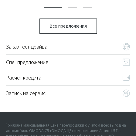
По
Все предложения
Заказ тест-драйва
Спецпредложения
Расчет кредита
Запись на сервис
¹ Указана максимальная цена перепродажи с учетом всех выгод на
автомобиль OMODA C5 (ОМОДА Ц5) комплектации Актив 1.5Т