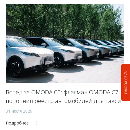
OMODA C5
Вслед за OMODA C5: флагман OMODA C7
С
пополнил реестр автомобилей для такси
п
а
31 июля 2026
5 
Подробнее