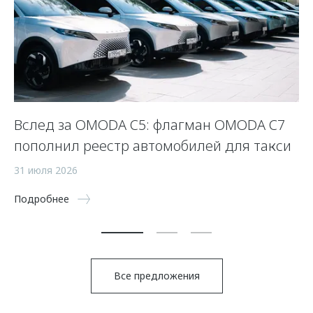
Вслед за OMODA C5: флагман OMODA C7
С
пополнил реестр автомобилей для такси
п
а
31 июля 2026
5 
Подробнее
По
Все предложения