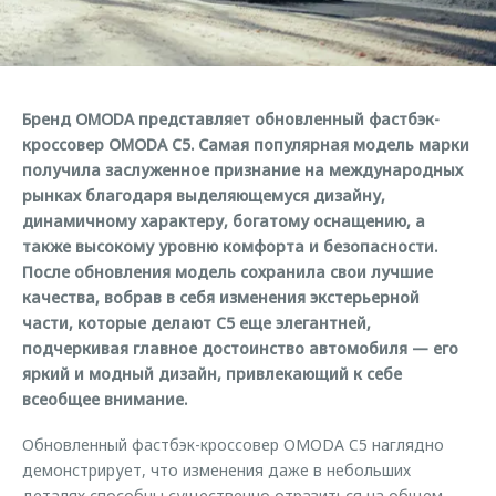
Страхование
Клиентская поддержка
Обратная связь
Кредитный калькулятор
O&J Автоклуб
Аксессуары
Клуб владельцев OMODA
Бренд OMODA представляет обновленный фастбэк-
Одежда и сувениры
Приложение O&J
кроссовер OMODA C5. Самая популярная модель марки
Оригинальные аксессуары
получила заслуженное признание на международных
Аксессуары
рынках благодаря выделяющемуся дизайну,
Запчасти
динамичному характеру, богатому оснащению, а
Одежда и сувениры
также высокому уровню комфорта и безопасности.
Трейд-ин
Оригинальные аксессуары
После обновления модель сохранила свои лучшие
Калькулятор трейд-ин
Запчасти
качества, вобрав в себя изменения экстерьерной
части, которые делают C5 еще элегантней,
подчеркивая главное достоинство автомобиля — его
яркий и модный дизайн, привлекающий к себе
всеобщее внимание.
Обновленный фастбэк-кроссовер OMODA C5 наглядно
демонстрирует, что изменения даже в небольших
деталях способны существенно отразиться на общем