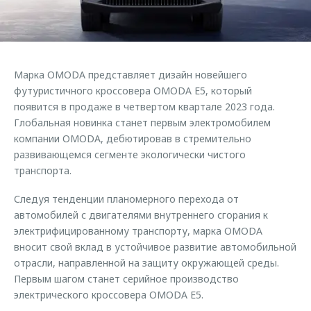
Страхование
Клиентская поддержка
Обратная связь
Кредитный калькулятор
O&J Автоклуб
Аксессуары
Клуб владельцев OMODA
Марка OMODA представляет дизайн новейшего
Одежда и сувениры
Приложение O&J
футуристичного кроссовера OMODA E5, который
Оригинальные аксессуары
появится в продаже в четвертом квартале 2023 года.
Аксессуары
Глобальная новинка станет первым электромобилем
Запчасти
компании OMODA, дебютировав в стремительно
Одежда и сувениры
развивающемся сегменте экологически чистого
Трейд-ин
Оригинальные аксессуары
транспорта.
Калькулятор трейд-ин
Запчасти
Следуя тенденции планомерного перехода от
автомобилей с двигателями внутреннего сгорания к
электрифицированному транспорту, марка OMODA
вносит свой вклад в устойчивое развитие автомобильной
отрасли, направленной на защиту окружающей среды.
Первым шагом станет серийное производство
электрического кроссовера OMODA E5.