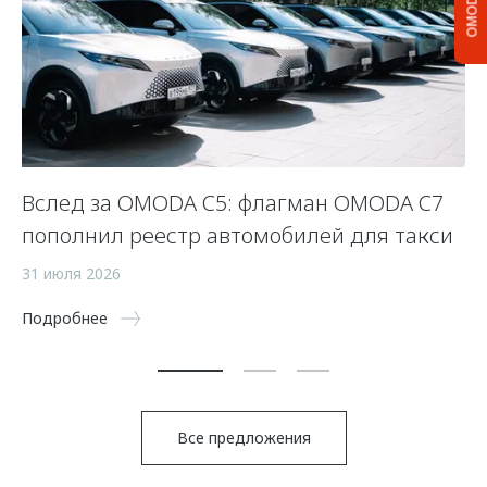
OMODA C5
Вслед за OMODA C5: флагман OMODA C7
С
пополнил реестр автомобилей для такси
п
а
31 июля 2026
5 
Подробнее
По
Все предложения