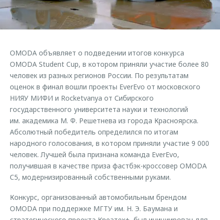
Страхование
Клиентская поддержка
Обратная связь
Кредитный калькулятор
O&J Автоклуб
Аксессуары
Клуб владельцев OMODA
OMODA объявляет о подведении итогов конкурса
Одежда и сувениры
Приложение O&J
OMODA Student Cup, в котором приняли участие более 80
Оригинальные аксессуары
человек из разных регионов России. По результатам
Аксессуары
оценок в финал вошли проекты EverEvo от московского
Запчасти
НИЯУ МИФИ и Rocketvanya от Сибирского
Одежда и сувениры
государственного университета науки и технологий
Трейд-ин
Оригинальные аксессуары
им. академика М. Ф. Решетнева из города Красноярска.
Калькулятор трейд-ин
Запчасти
Абсолютный победитель определился по итогам
народного голосования, в котором приняли участие 9 000
человек. Лучшей была признана команда EverEvo,
получившая в качестве приза фастбэк-кроссовер OMODA
C5, модернизированный собственными руками.
Конкурс, организованный автомобильным брендом
OMODA при поддержке МГТУ им. Н. Э. Баумана и
стратегического проекта Креатех+, был инициирован для