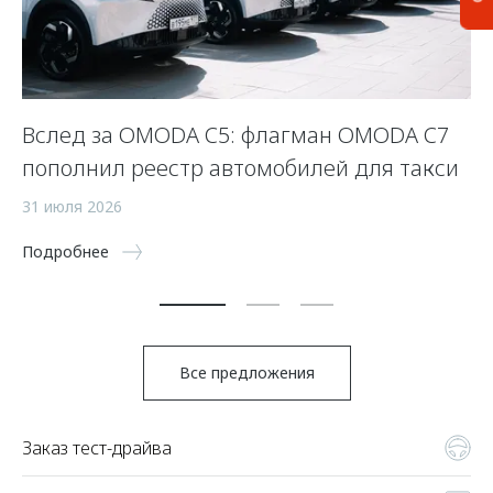
Вслед за OMODA C5: флагман OMODA C7
С
пополнил реестр автомобилей для такси
п
а
31 июля 2026
5 
Подробнее
По
Все предложения
Заказ тест-драйва