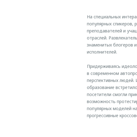
На специальных интера
популярных спикеров, 
преподавателей и учащ
отраслей. Развлекател
знаменитых блогеров и
исполнителей.
Придерживаясь идеоло
в современном автопр
перспективных людей. 
образование встретило
посетители смогли при
возможность протестир
популярных моделей на
прогрессивные кроссове