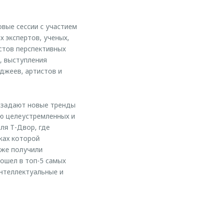
вые сессии с участием
 экспертов, ученых,
стов перспективных
, выступления
джеев, артистов и
 задают новые тренды
ю целеустремленных и
ля Т-Двор, где
ках которой
кже получили
ошел в топ-5 самых
нтеллектуальные и