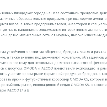
ктивных площадках города на Неве состоялись трендовые дело
различные образовательные программы при поддержке именитых
ихся вузов, а также предпринимателей, инвесторов и специали
ьную часть наполнили всевозможные интерактивные активности
 концертно-музыкальные сеты от модных, широко известных ди
гии устойчивого развития общества, бренды OMODA и JAECOO
оме, а также активно поддерживают концепцию, объединяющу
Именно поэтому для нескольких десятков тысяч гостей фестива
сь с досугом, OMODA и JAECOO представили экспозицию, в рам
нять участие в розыгрыше фирменной продукции брендов, а та
овать яркий и футуристичный кроссовер OMODA C5, который в
 российском рынке, инновационный седан OMODA S5, а также и
ры JAECOO J7 и J8.