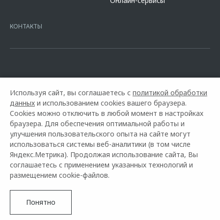
Онлайн-сервисы
platformId=alfasite
Кредит предоставляет АО Альфа-Банк. ИНН
7728168971 ОГРН 1027700067328 место нахождение 107078, г.
Москва, ул. Каланчевская, д. 27. Ген.лицензия ЦБ РФ № 1326 от
КОНТАКТЫ
16.01.2015. Предложение ограничено и не является публичной
офертой.
Используя сайт, вы соглашаетесь с
политикой обработки
данных
и использованием cookies вашего браузера.
Cookies можно отключить в любой момент в настройках
браузера. Для обеспечения оптимальной работы и
улучшения пользовательского опыта на сайте могут
использоваться системы веб-аналитики (в том числе
Горячая линия OMODA:
+7 (3022) 21-50-50
Яндекс.Метрика). Продолжая использование сайта, Вы
соглашаетесь с применением указанных технологий и
© 2026 Чита Моторс
размещением cookie-файлов.
Модельный ряд
Архивные модели
Контакты
Правовая информация
Понятно