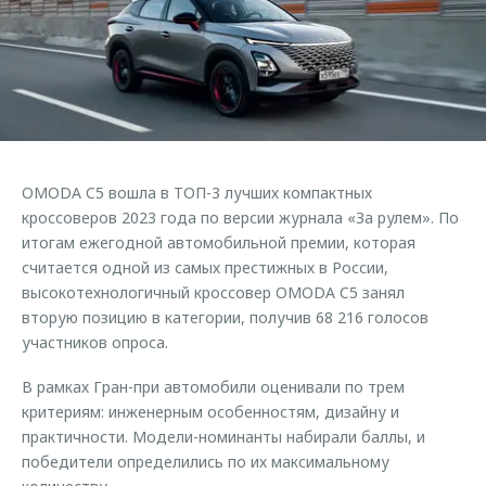
Страхование
Клиентская поддержка
Обратная связь
Кредитный калькулятор
O&J Автоклуб
Аксессуары
Клуб владельцев OMODA
Одежда и сувениры
Приложение O&J
Оригинальные аксессуары
Аксессуары
OMODA C5 вошла в ТОП-3 лучших компактных
Запчасти
Одежда и сувениры
кроссоверов 2023 года по версии журнала «За рулем». По
итогам ежегодной автомобильной премии, которая
Трейд-ин
Оригинальные аксессуары
считается одной из самых престижных в России,
Калькулятор трейд-ин
Запчасти
высокотехнологичный кроссовер OMODA C5 занял
вторую позицию в категории, получив 68 216 голосов
участников опроса.
В рамках Гран-при автомобили оценивали по трем
критериям: инженерным особенностям, дизайну и
практичности. Модели-номинанты набирали баллы, и
победители определились по их максимальному