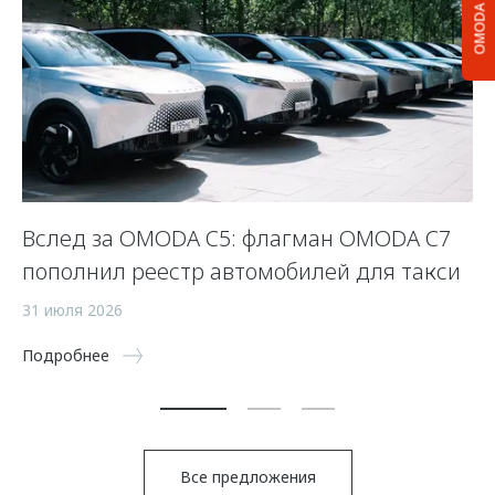
OMODA C5
Вслед за OMODA C5: флагман OMODA C7
С
пополнил реестр автомобилей для такси
п
а
31 июля 2026
5 
Подробнее
По
Все предложения