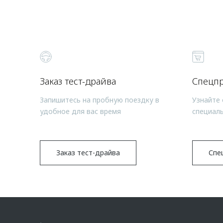
Заказ тест-драйва
Спецп
Запишитесь на пробную поездку в
Узнайте 
удобное для вас время
специал
Заказ тест-драйва
Спе