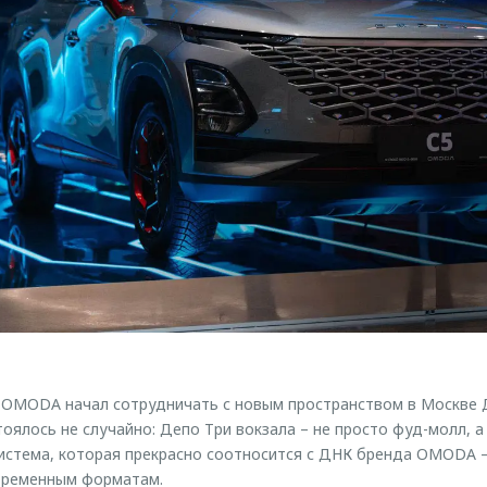
 OMODA начал сотрудничать с новым пространством в Москве Д
оялось не случайно: Депо Три вокзала – не просто фуд-молл, а
истема, которая прекрасно соотносится с ДНК бренда OMODA —
временным форматам.