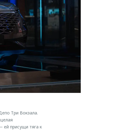
епо Три Вокзала.
 целая
 ей присущи тяга к