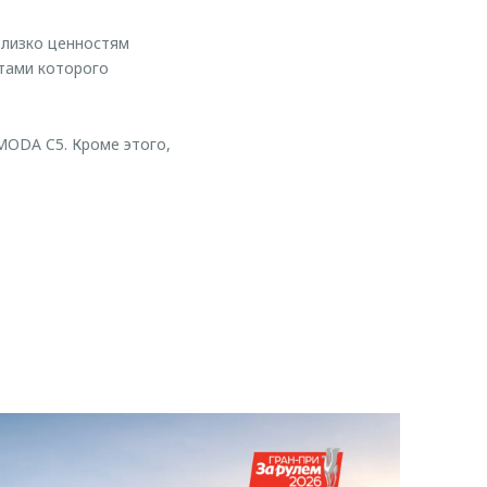
близко ценностям
нтами которого
ODA C5. Кроме этого,