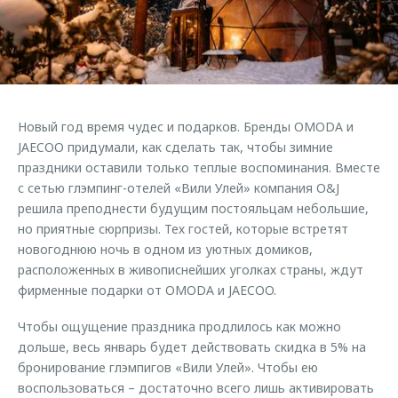
Страхование
Клиентская поддержка
Обратная связь
Кредитный калькулятор
O&J Автоклуб
Аксессуары
Клуб владельцев OMODA
Одежда и сувениры
Приложение O&J
Новый год время чудес и подарков. Бренды OMODA и
Оригинальные аксессуары
JAECOO придумали, как сделать так, чтобы зимние
Аксессуары
Запчасти
праздники оставили только теплые воспоминания. Вместе
Одежда и сувениры
с сетью глэмпинг-отелей «Вили Улей» компания O&J
Трейд-ин
Оригинальные аксессуары
решила преподнести будущим постояльцам небольшие,
но приятные сюрпризы. Тех гостей, которые встретят
Калькулятор трейд-ин
Запчасти
новогоднюю ночь в одном из уютных домиков,
расположенных в живописнейших уголках страны, ждут
фирменные подарки от OMODA и JAECOO.
Чтобы ощущение праздника продлилось как можно
дольше, весь январь будет действовать скидка в 5% на
бронирование глэмпигов «Вили Улей». Чтобы ею
воспользоваться – достаточно всего лишь активировать