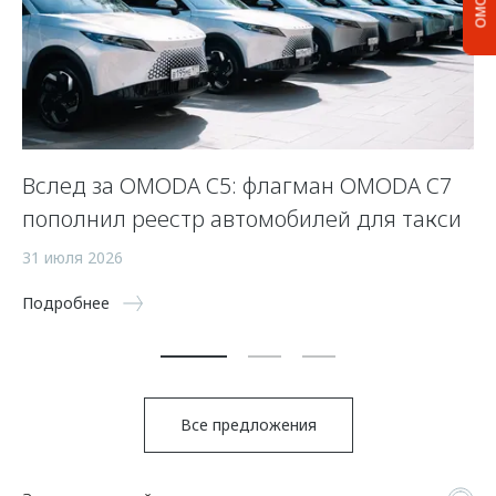
Вслед за OMODA C5: флагман OMODA C7
С
пополнил реестр автомобилей для такси
п
а
31 июля 2026
5 
Подробнее
По
Все предложения