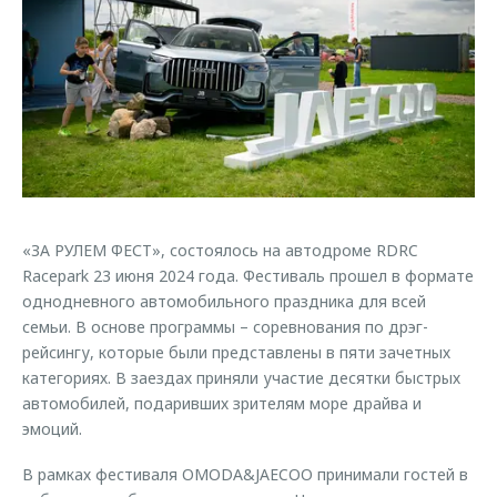
Страхование
Клиентская поддержка
Обратная связь
Кредитный калькулятор
O&J Автоклуб
Аксессуары
Клуб владельцев OMODA
Одежда и сувениры
Приложение O&J
Оригинальные аксессуары
Аксессуары
Запчасти
Одежда и сувениры
«ЗА РУЛЕМ ФЕСТ», состоялось на автодроме RDRC
Трейд-ин
Оригинальные аксессуары
Racepark 23 июня 2024 года. Фестиваль прошел в формате
Калькулятор трейд-ин
Запчасти
однодневного автомобильного праздника для всей
семьи. В основе программы – соревнования по дрэг-
рейсингу, которые были представлены в пяти зачетных
категориях. В заездах приняли участие десятки быстрых
автомобилей, подаривших зрителям море драйва и
эмоций.
В рамках фестиваля OMODA&JAECOO принимали гостей в