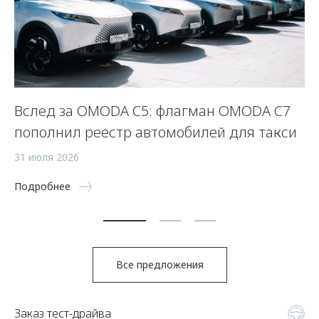
Вслед за OMODA C5: флагман OMODA C7
С
пополнил реестр автомобилей для такси
п
а
31 июля 2026
5 
Подробнее
По
Все предложения
Заказ тест-драйва