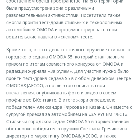
собственном бренд-пространстве. На его территории
была предусмотрена зона с различными
развлекательными активностями. Посетители также
смогли пройти тест-драйв стильных и технологичных
автомобилей OMODA и продемонстрировать свои
водительские навыки в «слепом» тесте.
Кроме того, в этот день состоялось вручение стильного
городского седана OMODA S5, который стал главным
призом по итогам совместного конкурса от OMODA и
редакции журнала «За рулем». Для участия нужно было
пройти тест-драйв седана S5 в любом дилерском центре
OMODA&JAECOO, а после этого описать свои
впечатления, опубликовать фото и видео в своем
профиле во ВКонтакте. В итоге жюри определило
победителем Александра Фирсова из Казани. Он вместе с
супругой приехал за автомобилем на «ЗА РУЛЕМ ФЕСТ».
Стильный городской седан OMODA S5 в торжественной
обстановке победителю вручили Светлана Гречишкина -
директор по маркетингу OMODA&JAECOO, а также