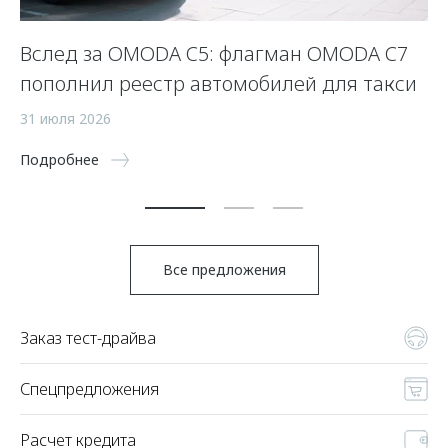
Вслед за OMODA C5: флагман OMODA C7
С
пополнил реестр автомобилей для такси
п
а
31 июля 2026
5 
Подробнее
По
Все предложения
Заказ тест-драйва
Спецпредложения
Расчет кредита