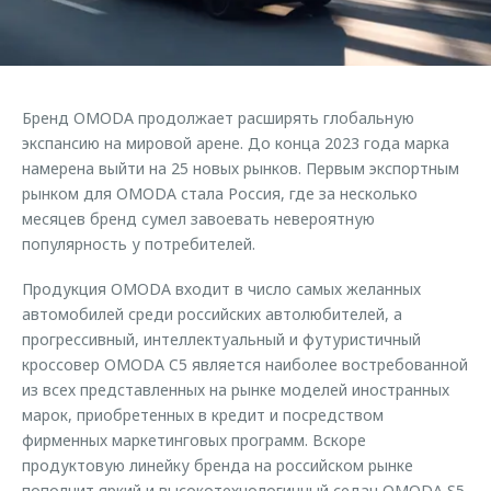
Страхование
Клиентская поддержка
Обратная связь
Кредитный калькулятор
O&J Автоклуб
Аксессуары
Клуб владельцев OMODA
Бренд OMODA продолжает расширять глобальную
Одежда и сувениры
Приложение O&J
экспансию на мировой арене. До конца 2023 года марка
Оригинальные аксессуары
намерена выйти на 25 новых рынков. Первым экспортным
Аксессуары
рынком для OMODA стала Россия, где за несколько
Запчасти
месяцев бренд сумел завоевать невероятную
Одежда и сувениры
популярность у потребителей.
Трейд-ин
Оригинальные аксессуары
Калькулятор трейд-ин
Запчасти
Продукция OMODA входит в число самых желанных
автомобилей среди российских автолюбителей, а
прогрессивный, интеллектуальный и футуристичный
кроссовер OMODA C5 является наиболее востребованной
из всех представленных на рынке моделей иностранных
марок, приобретенных в кредит и посредством
фирменных маркетинговых программ. Вскоре
продуктовую линейку бренда на российском рынке
пополнит яркий и высокотехнологичный седан OMODA S5,